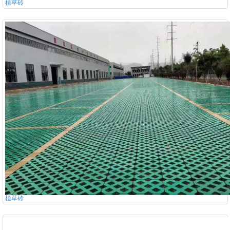
植草砖
植草砖