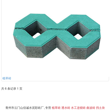
植草砖
共 6 条记录 1 页
青州市云门山信诚水泥彩砖厂.,专营
植草砖
透水砖
水工连锁砖
曲波砖
挡土块