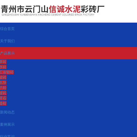
综合首页
关于我们
产品展示
草砖
水砖
工连锁砖
波砖
土块
兰砖
坡砖
牙石
道砖
新闻动态
案例展示
行业常识